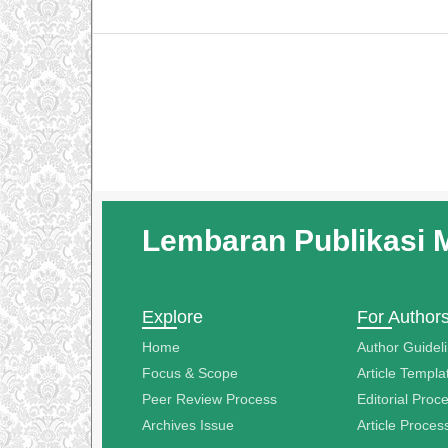
Lembaran Publikasi 
Explore
For Author
Home
Author Guidel
Focus & Scope
Article Templa
Peer Review Process
Editorial Proc
Archives Issue
Article Proce