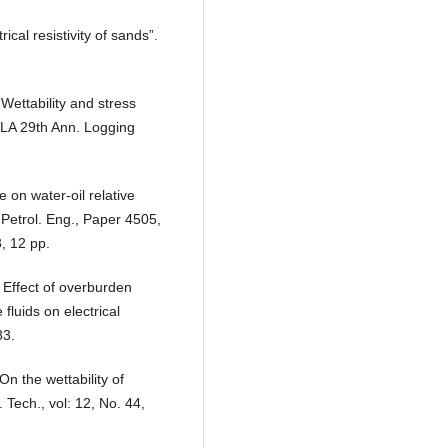
rical resistivity of sands”.
Wettability and stress
WLA 29th Ann. Logging
 on water-oil relative
 Petrol. Eng., Paper 4505,
, 12 pp.
 Effect of overburden
fluids on electrical
83.
On the wettability of
 Tech., vol: 12, No. 44,