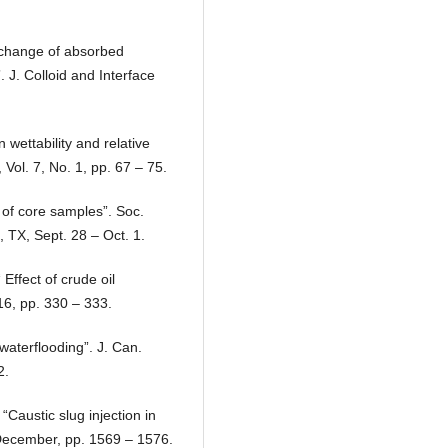
xchange of absorbed
 J. Colloid and Interface
 wettability and relative
Vol. 7, No. 1, pp. 67 – 75.
e of core samples”. Soc.
, TX, Sept. 28 – Oct. 1.
Effect of crude oil
16, pp. 330 – 333.
waterflooding”. J. Can.
2.
Caustic slug injection in
, December, pp. 1569 – 1576.