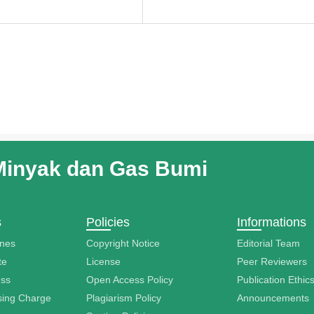
Minyak dan Gas Bumi
s
Policies
Informations
ines
Copyright Notice
Editorial Team
te
License
Peer Reviewers
ess
Open Access Policy
Publication Ethic
ssing Charge
Plagiarism Policy
Announcements