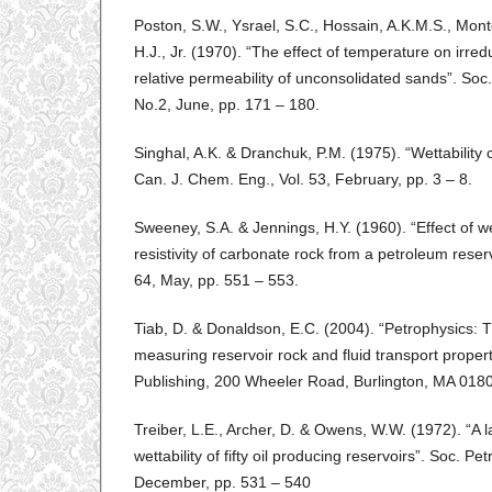
Poston, S.W., Ysrael, S.C., Hossain, A.K.M.S., Mon
H.J., Jr. (1970). “The effect of temperature on irre
relative permeability of unconsolidated sands”. Soc. 
No.2, June, pp. 171 – 180.
Singhal, A.K. & Dranchuk, P.M. (1975). “Wettability 
Can. J. Chem. Eng., Vol. 53, February, pp. 3 – 8.
Sweeney, S.A. & Jennings, H.Y. (1960). “Effect of wet
resistivity of carbonate rock from a petroleum reser
64, May, pp. 551 – 553.
Tiab, D. & Donaldson, E.C. (2004). “Petrophysics: T
measuring reservoir rock and fluid transport propert
Publishing, 200 Wheeler Road, Burlington, MA 0180
Treiber, L.E., Archer, D. & Owens, W.W. (1972). “A l
wettability of fifty oil producing reservoirs”. Soc. Pet
December, pp. 531 – 540