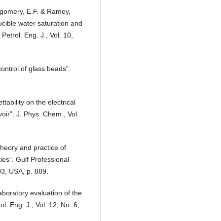
tgomery, E.F. & Ramey,
ducible water saturation and
Petrol. Eng. J., Vol. 10,
control of glass beads”.
tability on the electrical
voir”. J. Phys. Chem., Vol.
heory and practice of
ies”. Gulf Professional
3, USA, p. 889.
aboratory evaluation of the
rol. Eng. J., Vol. 12, No. 6,