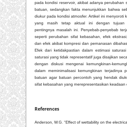
pada kondisi reservoir, akibat adanya perubahan si
batuan, sedangkan fakta menunjukkan bahwa seb
diukur pada kondisi atmosfer. Artikel ini menyorot
yang masih tetap aktual ini dengan tujuan
pentingnya masalah ini. Penyebab-penyebab terj
seperti perubahan sifat kebasahan, efek ekstrasi
dan efek akibat kompresi dan pemanasan dibaha
Efek dari ketidakpastian dalam estimasi saturas
saturasi yang tidak representatif juga disajikan secar
dengan diskusi mengenai kemungkinan-kemungk
dalam meminimalisasi kemungkinan terjadinya p
batuan agar batuan percontoh yang hendak diukur
sifat kebasahan yang merepresentasikan keadaan di
References
Anderson, W.G. “Effect of wettability on the electric