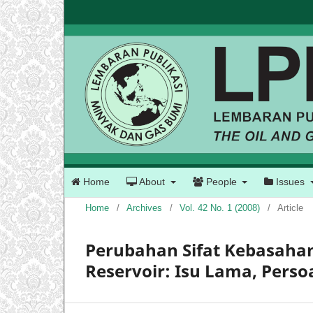
Home
About
People
Issues
Home
/
Archives
/
Vol. 42 No. 1 (2008)
/
Article
Perubahan Sifat Kebasahan 
Reservoir: Isu Lama, Perso