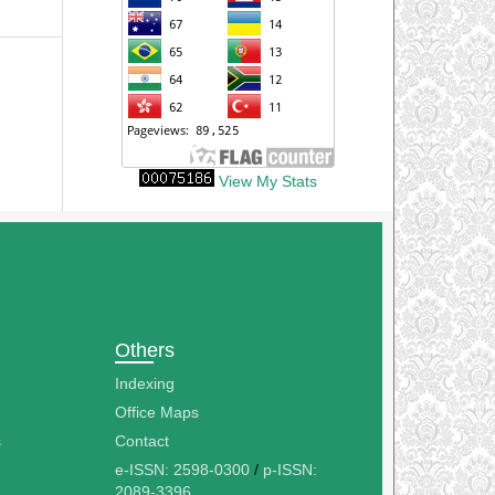
View My Stats
Others
Indexing
Office Maps
s
Contact
e-ISSN: 2598-0300
/
p-ISSN:
2089-3396