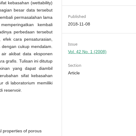
fat kebasahan (wettability)
agian besar data tersebut
Published
i kembali permasalahan lama
2018-11-08
 memperingatkan kembali
adinya perbedaan tersebut
, efek cara pensaturasian,
Issue
s dengan cukup mendalam.
Vol. 42 No. 1 (2008)
i air akibat data eksponen
a grafis. Tulisan ini ditutup
Section
inan yang dapat diambil
Article
erubahan sifat kebasahan
 di laboratorium memiliki
 reservoir.
al properties of porous