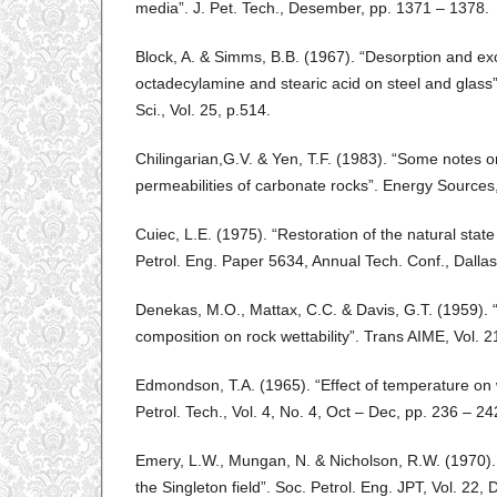
media”. J. Pet. Tech., Desember, pp. 1371 – 1378.
Block, A. & Simms, B.B. (1967). “Desorption and e
octadecylamine and stearic acid on steel and glass”.
Sci., Vol. 25, p.514.
Chilingarian,G.V. & Yen, T.F. (1983). “Some notes on
permeabilities of carbonate rocks”. Energy Sources, 
Cuiec, L.E. (1975). “Restoration of the natural stat
Petrol. Eng. Paper 5634, Annual Tech. Conf., Dallas
Denekas, M.O., Mattax, C.C. & Davis, G.T. (1959). “ 
composition on rock wettability”. Trans AIME, Vol. 2
Edmondson, T.A. (1965). “Effect of temperature on 
Petrol. Tech., Vol. 4, No. 4, Oct – Dec, pp. 236 – 24
Emery, L.W., Mungan, N. & Nicholson, R.W. (1970). “
the Singleton field”. Soc. Petrol. Eng. JPT, Vol. 22