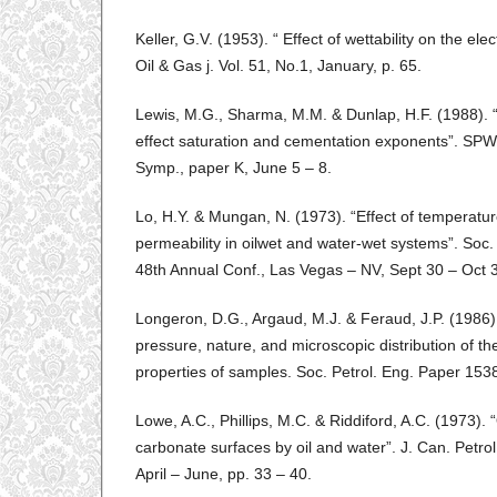
Keller, G.V. (1953). “ Effect of wettability on the elect
Oil & Gas j. Vol. 51, No.1, January, p. 65.
Lewis, M.G., Sharma, M.M. & Dunlap, H.F. (1988). “
effect saturation and cementation exponents”. SP
Symp., paper K, June 5 – 8.
Lo, H.Y. & Mungan, N. (1973). “Effect of temperature
permeability in oilwet and water-wet systems”. Soc.
48th Annual Conf., Las Vegas – NV, Sept 30 – Oct 3
Longeron, D.G., Argaud, M.J. & Feraud, J.P. (1986)
pressure, nature, and microscopic distribution of the 
properties of samples. Soc. Petrol. Eng. Paper 153
Lowe, A.C., Phillips, M.C. & Riddiford, A.C. (1973). “
carbonate surfaces by oil and water”. J. Can. Petrol.
April – June, pp. 33 – 40.