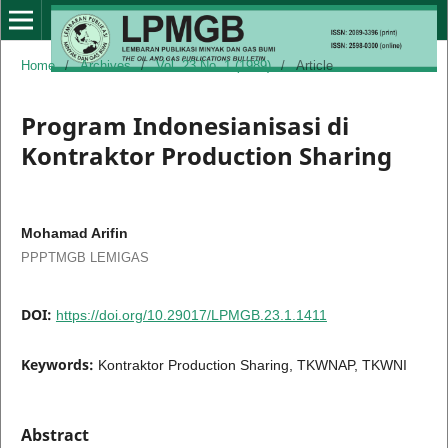
Home
/
Archives
/
Vol. 23 No. 1 (1989)
/
Article
Program Indonesianisasi di
Kontraktor Production Sharing
Mohamad Arifin
PPPTMGB LEMIGAS
DOI:
https://doi.org/10.29017/LPMGB.23.1.1411
Keywords:
Kontraktor Production Sharing, TKWNAP, TKWNI
Abstract