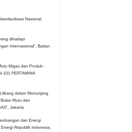
tandardisasi Nasional,
yang dihadapi
ngan Internasional", Badan
 Mutu Migas dan Produk-
SN-101 PERTAMINA
a Litbang dalam Menunjang
r Bulan Mutu dan
S", Jakarta.
rtambangan dan Energi
nergi Republik Indonesia,