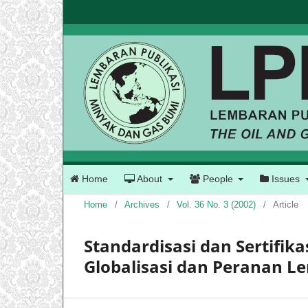
Home
About
People
Issues
Home
/
Archives
/
Vol. 36 No. 3 (2002)
/
Article
Standardisasi dan Sertifik
Globalisasi dan Peranan L