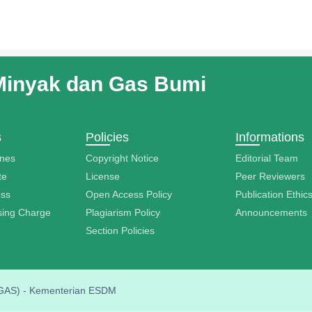
Minyak dan Gas Bumi
s
Policies
Informations
ines
Copyright Notice
Editorial Team
te
License
Peer Reviewers
ess
Open Access Policy
Publication Ethic
ssing Charge
Plagiarism Policy
Announcements
Section Policies
MIGAS) - Kementerian ESDM