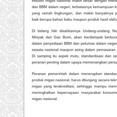
industri migas nasional makin besar dengan meni
dan BBM dalam negeri, terbatasnya kemampuan kil
yang ramah lingkungan, dan makin banyaknya p
baik berupa bahan baku maupun produk hasil olah
Di bidang hilir disahkannya Undang-undang N
Minyak dan Gas Bumi, akan berdampak berku
dalam penyediaan BBM dan pelumas dalam negeri
swasta nasional maupun asing dalam pemasaran p
Di samping itu aspek mutu, standardisasi dan se
peranan penting dalam upaya memenangkan persai
Peranan pemerintah dalam menerapkan standardi
produk migas nasional, harus ditunjang secara tekn
migas yang terakreditasi, sehingga mampu mem
meningkatkan kepercayaan masyarakat konsum
migas nasional.