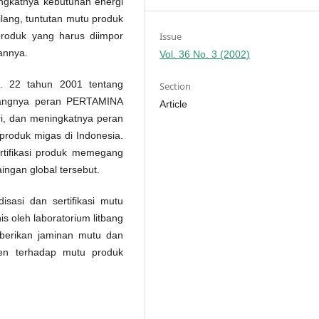
ngkatnya kebutuhan energi
ang, tuntutan mutu produk
roduk yang harus diimpor
Issue
annya.
Vol. 36 No. 3 (2002)
o. 22 tahun 2001 tentang
Section
rangnya peran PERTAMINA
Article
, dan meningkatnya peran
roduk migas di Indonesia.
rtifikasi produk memegang
ngan global tersebut.
sasi dan sertifikasi mutu
is oleh laboratorium litbang
berikan jaminan mutu dan
en terhadap mutu produk