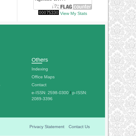
View My Stats
Others
Indexing
Office Maps
s
Contact
e-ISSN: 2598-0300
/
p-ISSN:
2089-3396
Privacy Statement
Contact Us